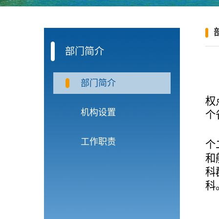
部门简介
部门简介
权
机构设置
个
工作职责
个
和
科
科