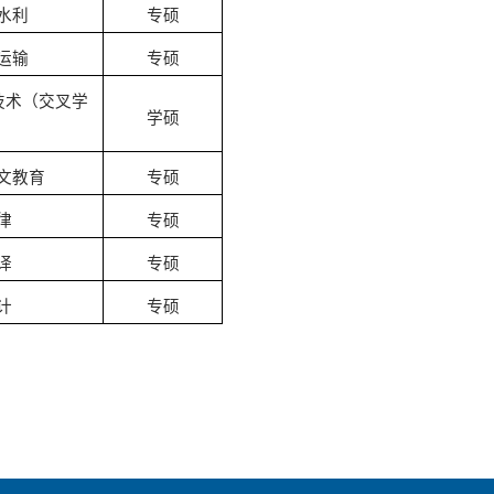
水利
专硕
运输
专硕
技术
（
交叉学
学硕
文教育
专硕
律
专硕
译
专硕
计
专硕