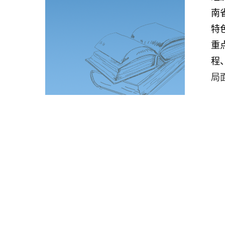
南
特
重
程
局