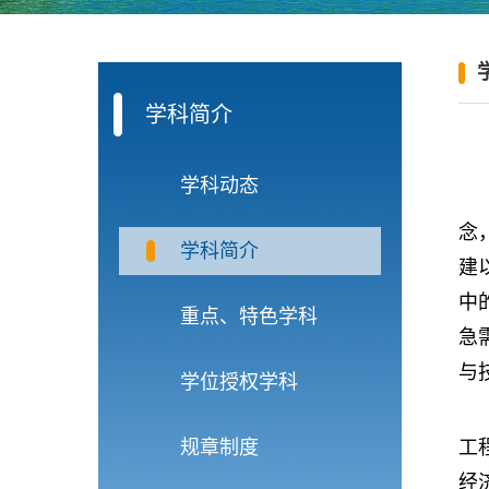
学科简介
学科动态
念
学科简介
建
中
重点、特色学科
急
与
学位授权学科
规章制度
工
经