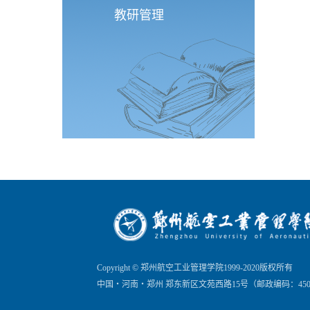
教研管理
Copyright © 郑州航空工业管理学院1999-2020版权所有
中国・河南・郑州 郑东新区文苑西路15号（邮政编码：450