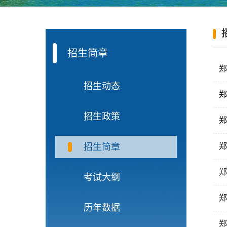
招生简章
郑
招生动态
郑
招生政策
郑
招生简章
郑
郑
考试大纲
郑
历年数据
郑