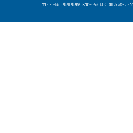
中国・河南・郑州 郑东新区文苑西路15号（邮政编码：450