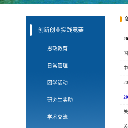
创新创业实践竞赛
2
思政教育
国
日常管理
中
团学活动
2
2
研究生奖助
关
学术交流
关