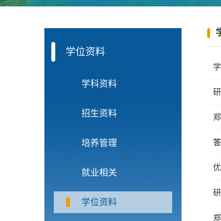
学位资料
学
学科资料
研
招生资料
郑
培养管理
答
优
就业相关
研
学位资料
郑