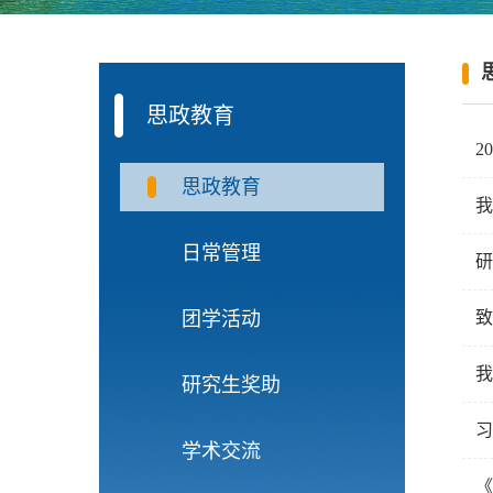
思政教育
2
思政教育
我
日常管理
研
团学活动
致
我
研究生奖助
习
学术交流
《