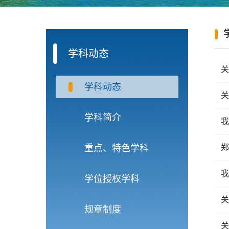
学科动态
关
学科动态
关
学科简介
我
重点、特色学科
郑
我
学位授权学科
关
规章制度
关