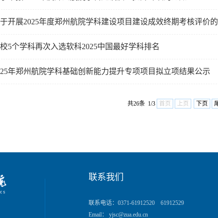
于开展2025年度郑州航院学科建设项目建设成效终期考核评价
校5个学科再次入选软科2025中国最好学科排名
025年郑州航院学科基础创新能力提升专项项目拟立项结果公示
共26条 1/3
首页
上页
下页
联系我们
联系电话：0371-61912520 61912529
Email： yjsc@zua.edu.cn