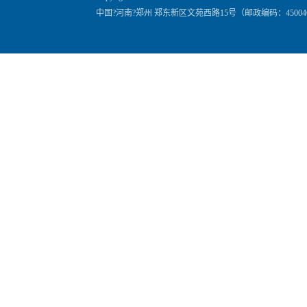
中国?河南?郑州 郑东新区文苑西路15号（邮政编码：45004