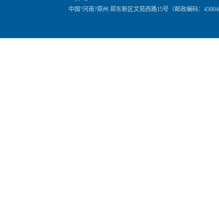
中国?河南?郑州 郑东新区文苑西路15号（邮政编码：45004